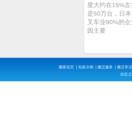
度大约在15%
是50万台，日
叉车业90%的
因主要
搬家首页
|
包装示例
|
搬迁服务
|
搬迁常
自定