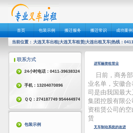
首页
包装示例
搬迁服务
搬迁常识
成功案例
当前位置：
大连叉车出租|大连叉车租赁|大连出租叉车|热线：0411-3
联系方式
进军融资租赁业
24小时电话：0411-39638324
日前，商务部
业名单，安徽合
手机：13204070896
司是由我国最大
ＱＱ：274187749 954444974
集团控股有限公
资租赁公司的空
赁
包装示例
叉车制动系统的改进