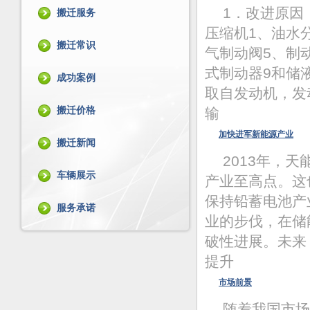
1．改进原因
搬迁服务
压缩机1、油水
搬迁常识
气制动阀5、制
式制动器9和储
成功案例
取自发动机，发
搬迁价格
输
加快进军新能源产业
搬迁新闻
2013年，
车辆展示
产业至高点。
保持铅蓄电池产
服务承诺
业的步伐，在储
破性进展。未来
提升
市场前景
随着我国市场