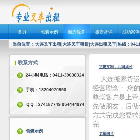
首页
包装示例
搬迁服务
搬迁常识
成功案例
当前位置：
大连叉车出租|大连叉车租赁|大连出租叉车|热线：0411-3
联系方式
互惠互利，共同成长
24小时电话：0411-39638324
大连搬家货运
经营理念： 您
手机：13204070896
尊崇客户是上帝
ＱＱ：274187749 954444974
先做朋友，后做
方式完成您要求
完
包装示例
叉车图片