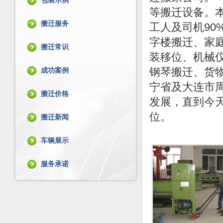
包装示例
等搬迁设备。
搬迁服务
工人及司机90
字楼搬迁、家
搬迁常识
装移位、机械
钢琴搬迁、货
成功案例
宁省及大连市周
搬迁价格
发展，直到今天
位。
搬迁新闻
车辆展示
服务承诺