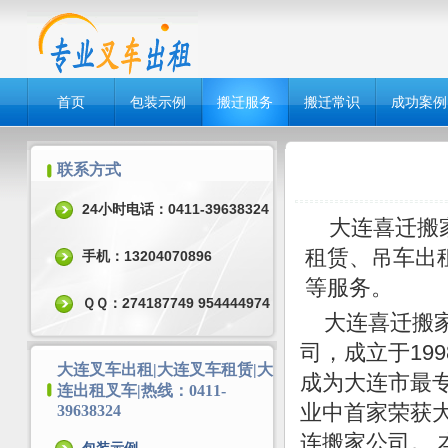
首页
包装示例
搬迁服务
搬迁常识
成功案例
联系方式
24小时电话：0411-39638324
大连喜迁搬家
租赁、吊车出
手机：13204070896
等服务。
ＱＱ：274187749 954444974
大连喜迁搬家
司，成立于19
大连叉车出租|大连叉车租赁|大
成为大连市最
连出租叉车|热线：0411-
业中首家荣获大
39638324
连搬家公司。