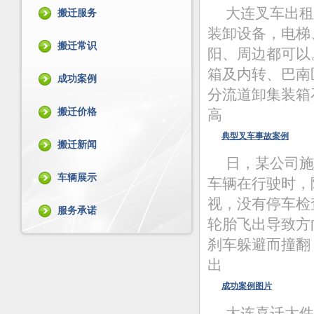
大连叉车出租
搬迁服务
装卸设备，电梯
搬迁常识
阳、周边都可以
箱及内转、巴南
成功案例
分流道卸集装箱
搬迁价格
高
典型叉车事故案例
搬迁新闻
日，某公司施
车辆展示
车辆在行驶时，
视，没有停车检
服务承诺
轮胎飞出导致方
刹车躲避而撞翻
出
成功案例图片
大连喜迁大件