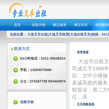
首页
包装示例
搬迁服务
搬迁常识
成功案例
当前位置：
大连叉车出租|大连叉车租赁|大连出租叉车|热线：0411-3
联系方式
保养维修
24小时电话：0411-39638324
大连市出租叉
司成立于199
手机：13204070896
应、大中小维修
ＱＱ：274187749 954444974
真诚高效的服务
制造业，第二方
位，高
包装示例
叉车掏集装箱