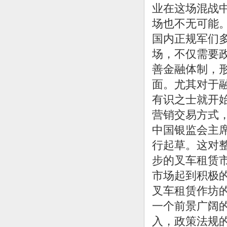
业在这场混战
场也不无可能
国内正规军们
场，不仅需要政
善金融体制，
面。尤其对于融
有识之士就开
营销交易方式
中国银监会主
行起草。这对
步的叉车租赁
市场起到积极
叉车租赁作坊
一个前景广阔
入，政策法规