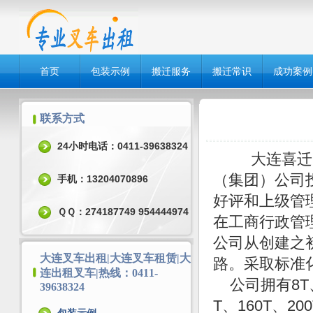
首页
包装示例
搬迁服务
搬迁常识
成功案例
联系方式
24小时电话：0411-39638324
大连喜迁吊
（集团）公司
手机：13204070896
好评和上级管
ＱＱ：274187749 954444974
在工商行政管
公司从创建之
大连叉车出租|大连叉车租赁|大
路。采取标准
连出租叉车|热线：0411-
公司拥有8T、1
39638324
T、160T、20